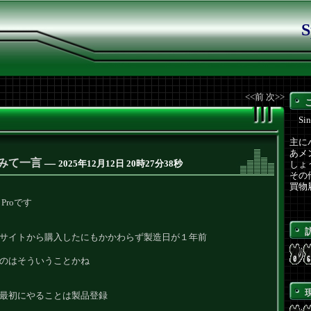
S
<<前
次>>
Sinc
主に
あメ
てみて一言
―
2025年12月12日 20時27分38秒
しょ
その
買物
2 Proです
サイトから購入したにもかかわらず製造日が１年前
のはそういうことかね
最初にやることは製品登録