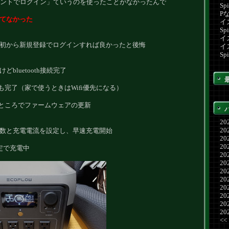
アカウントでログイン」ていうのを使ったことがなかったんで
Sp
P
てなかった
イ
Sp
イ
初から新規登録でログインすれば良かったと後悔
イ
Sp
bluetooth接続完了
続も完了（家で使うときはWifi優先になる）
ったところでファームウェアの更新
202
202
数と充電電流を設定し、早速充電開始
20
20
設定で充電中
20
202
202
202
202
20
20
202
<<