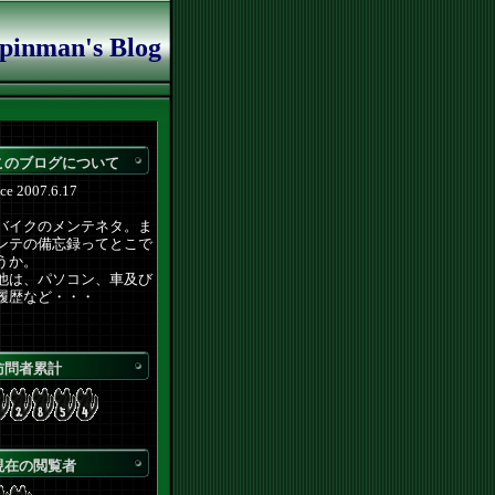
pinman's Blog
このブログについて
e 2007.6.17
バイクのメンテネタ。ま
ンテの備忘録ってとこで
うか。
他は、パソコン、車及び
履歴など・・・
訪問者累計
現在の閲覧者