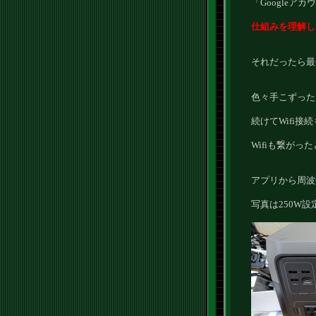
「Google
仕組みを理解し
それだったら最
色々手こずったけど
続けてWifi接
Wifiも繋が
アプリから周波
写真は250W