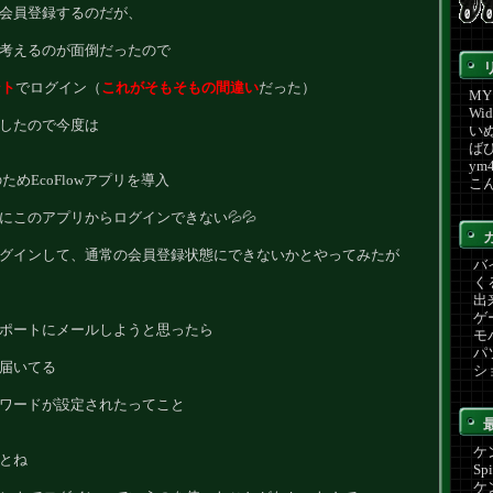
会員登録するのだが、
考えるのが面倒だったので
ント
でログイン（
これがそもそもの間違い
だった）
M
Wi
したので今度は
い
ば
ym
続のためEcoFlowアプリを導入
こ
にこのアプリからログインできない💦💦
グインして、通常の会員登録状態にできないかとやってみたが
バイ
くる
出来
ゲー
ポートにメールしようと思ったら
モバ
パソ
届いてる
シ
ワードが設定されたってこと
ケ
とね
Sp
ケ