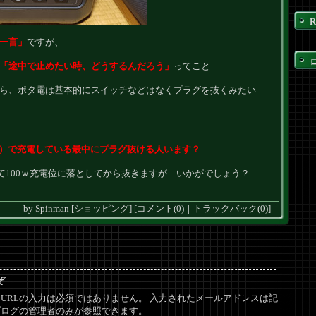
R
一言」
ですが、
「途中で止めたい時、どうするんだろう」
ってこと
ら、ポタ電は基本的にスイッチなどはなくプラグを抜くみたい
W超）で充電している最中にプラグ抜ける人います？
せめて100ｗ充電位に落としてから抜きますが…いかがでしょう？
by
Spinman
[
ショッピング
]
[
コメント(0)
｜
トラックバック(0)
]
ぞ
URLの入力は必須ではありません。 入力されたメールアドレスは記
ブログの管理者のみが参照できます。