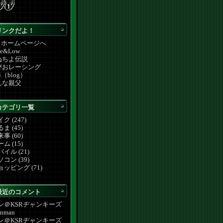
リンクだよ！
Y ホームページへ
de&Low
ぬちよ伝説
びおレーシング
4（blog）
んな親父
カテゴリ一覧
ク (247)
ま (45)
事 (60)
ム (15)
イル (21)
コン (39)
ョッピング (71)
最近のコメント
ン＠KSRヂャンキーズ
inman
ン＠KSRヂャンキーズ