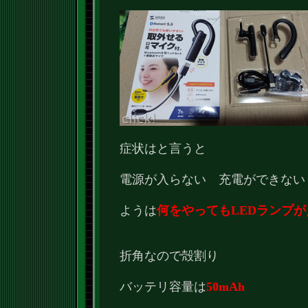
症状はと言うと
電源が入らない 充電ができない
ようは
何をやってもLEDランプ
折角なので殻割り
バッテリ容量は
50mAh